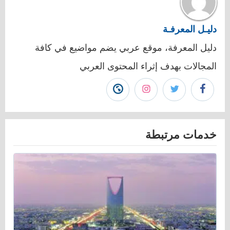
دليـل المعرفـة
دليل المعرفة، موقع عربي يضم مواضيع في كافة
المجالات بهدف إثراء المحتوى العربي
تابع
تابع
تابع
زيارة
دليـل
دليـل
دليـل
موقع
خدمات مرتبطة
المعرفـة
المعرفـة
المعرفـة
دليـل
على
على
على
المعرفـة"
فيسبوك"
تويتر"
انستجرام"