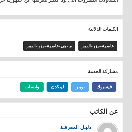
التساؤلات المطروحة التي يود الكثير معرفتها عن جمهورية جزر 
الكلمات الدلالية
عاصمة-جزر-القمر
ما-هي-عاصمة-جزر-القمر
مشاركة الخدمة
فيسبوك
فيسبوك
تويتر
تويتر
لينكدن
لينكدن
واتساب
واتساب
عن الكاتب
دليـل المعرفـة