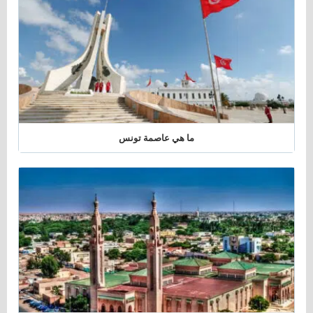
فيسبوك"
تويتر"
انستجرام"
ما هي عاصمة تونس