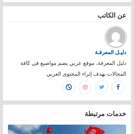
عن الكاتب
دليـل المعرفـة
دليل المعرفة، موقع عربي يضم مواضيع في كافة
المجالات بهدف إثراء المحتوى العربي
تابع
تابع
تابع
زيارة
دليـل
دليـل
دليـل
موقع
خدمات مرتبطة
المعرفـة
المعرفـة
المعرفـة
دليـل
على
على
على
المعرفـة"