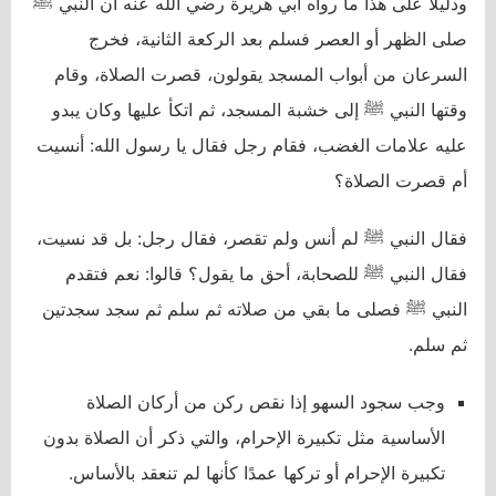
ودليلًا على هذا ما رواه أبي هريرة رضي الله عنه أن النبي ﷺ
صلى الظهر أو العصر فسلم بعد الركعة الثانية، فخرج
السرعان من أبواب المسجد يقولون، قصرت الصلاة، وقام
وقتها النبي ﷺ إلى خشبة المسجد، ثم اتكأ عليها وكان يبدو
عليه علامات الغضب، فقام رجل فقال يا رسول الله: أنسيت
أم قصرت الصلاة؟
فقال النبي ﷺ لم أنس ولم تقصر، فقال رجل: بل قد نسيت،
فقال النبي ﷺ للصحابة، أحق ما يقول؟ قالوا: نعم فتقدم
النبي ﷺ فصلى ما بقي من صلاته ثم سلم ثم سجد سجدتين
ثم سلم.
وجب سجود السهو إذا نقص ركن من أركان الصلاة
الأساسية مثل تكبيرة الإحرام، والتي ذكر أن الصلاة بدون
تكبيرة الإحرام أو تركها عمدًا كأنها لم تنعقد بالأساس.