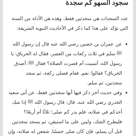
سجود السهو كم سجدة
عدد السجدات هي سجدتين فقط، وهذه هي الأدلة من السنة
التي تؤكد على هذا كما ذكر في الأحاديث النبوية الشريفة:
عن عمران بن حصين رضي الله عنه قال إن رسول الله
ﷺ سلم في ثلاث ركعات من العصر، فقال له الخرباق: يا
رسول الله، أنسيت أم قصرت الصلاة؟ فقال ﷺ: أصدق
الخرباق؟ فقالوا: نعم. فقام فصلى ركعة، ثم سجد
سجدتين، ثم سلم.
وفي حديث آخر ذكر فيها أنها سجدتين فقط، عن أبي سعيد
الخدري رضي الله عنه، قال: قال رسول الله ﷺ إذا شك
أحدكم في صلاته، فلم يدر كم صلى؛ ثلاثًا أم أربعًا؟
فليطرح الشك، وليبن على ما استيقن، ثم يسجد سجدتين
قبل أن يسلم، فإن كان صلى خمسًا، شفعن له صلاته، وإن