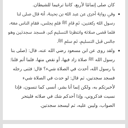
كان صلى إتمامًا لأربع، كانتا ترغيما للشيطان.
وفي رواية أخرى عن عبد الله بن بحينة، أنه قال صلى لنا
رسول الله ركعتين، ثم قام ﷺ فلم يجلس، فقام الناس معه،
فلما قضى صلاته وانتظرنا التسليم كبر، فسجد سجدتين وهو
جالس قبل التسليم، ثم سلم ﷺ.
ولقد روى عن ابن مسعود رضي الله عنه، قال: (صلى بنا
رسول الله ﷺ صلاة زاد فيها، أو نقص منها، فلما أتم قلنا:
يا رسول الله، أحدث في الصلاة شيء؟ قال: فثنى رجله
فسجد سجدتين، ثم قال: لو حدث في الصلاة شيء
لأخبرتكم به، ولكن إنما أنا بشر، أنسى كما تنسون، فإذا
نسيت فذكروني، وإذا أحدكم شك في صلاته فليتحر
الصواب، وليبن عليه، ثم ليسجد سجدتين.