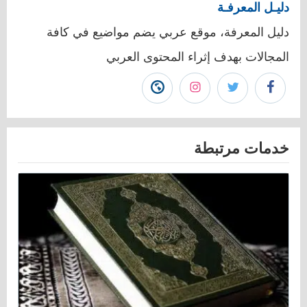
دليـل المعرفـة
دليل المعرفة، موقع عربي يضم مواضيع في كافة
المجالات بهدف إثراء المحتوى العربي
تابع
تابع
تابع
زيارة
دليـل
دليـل
دليـل
موقع
خدمات مرتبطة
المعرفـة
المعرفـة
المعرفـة
دليـل
على
على
على
المعرفـة"
فيسبوك"
تويتر"
انستجرام"