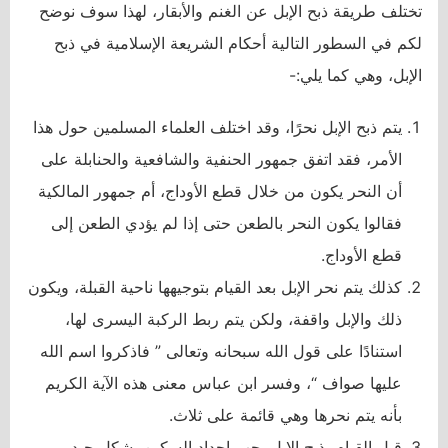
تختلف طريقة ذبح الإبل عن الغنم والأبقار، لهذا سوف نوضح
لكم في السطور التالية أحكام الشريعة الإسلامية في ذبح
الإبل، وهي كما يلي:-
يتم ذبح الإبل نحرًا، وقد اختلف العلماء المسلمين حول هذا
الأمر، فقد اتفق جمهور الحنفية والشافعية والحنابلة على
أن النحر يكون من خلال قطع الأوداج، أم جمهور المالكية
فقالوا يكون النحر بالطعن حتى إذا لم يؤدي الطعن إلى
قطع الأوداج.
كذلك يتم نحر الإبل بعد القيام بتوجيهها ناحية القبلة، ويكون
ذلك والإبل واقفة، ولكن يتم ربط الركبة اليسرى لها،
استنادًا على قول الله سبحانه وتعالى ” فاذكروا اسم الله
عليها صواف “، وفسر ابن عباس معنى هذه الآية الكريم
بأنه يتم نحرها وهي قائمة على ثلاث.
قبل القيام بذبح الإبل يجب إحداد السكين بشكل جيد،