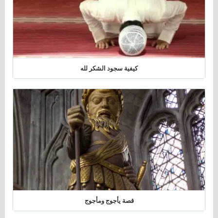
كيفية سجود الشكر لله
قصة يأجوج ومأجوج