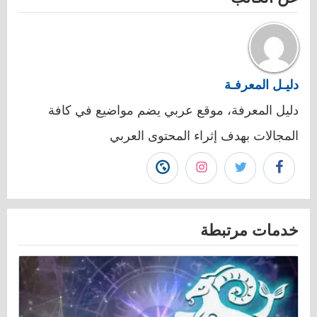
دليـل المعرفـة
دليل المعرفة، موقع عربي يضم مواضيع في كافة
المجالات بهدف إثراء المحتوى العربي
تابع
تابع
تابع
زيارة
دليـل
دليـل
دليـل
موقع
خدمات مرتبطة
المعرفـة
المعرفـة
المعرفـة
دليـل
على
على
على
المعرفـة"
فيسبوك"
تويتر"
انستجرام"