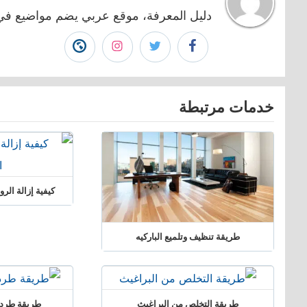
دليل المعرفة، موقع عربي يضم مواضيع في 
تابع
تابع
تابع
زيارة
دليـل
دليـل
دليـل
موقع
خدمات مرتبطة
المعرفـة
المعرفـة
المعرفـة
دليـل
على
على
على
المعرفـة"
فيسبوك"
تويتر"
انستجرام"
كيفية إزالة الر
طريقة تنظيف وتلميع الباركيه
طريقة التخلص من البراغيث
طريقة طرد 