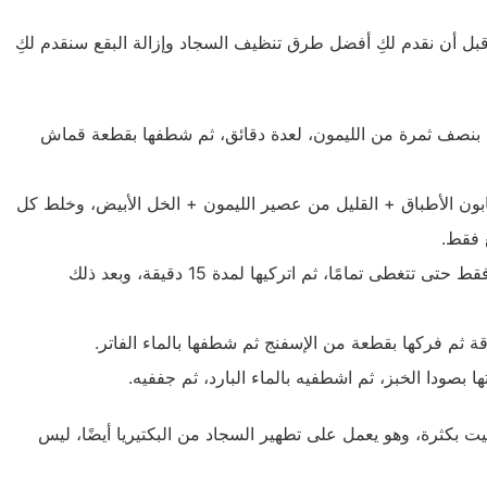
 قبل أن نقدم لكِ أفضل طرق تنظيف السجاد وإزالة البقع سنقدم لكِ
 بنصف ثمرة من الليمون، لعدة دقائق، ثم شطفها بقطعة قماش
بون الأطباق + القليل من عصير الليمون + الخل الأبيض، وخلط كل
 فقط.
إذا كانت لديك بقع زيت بالسجاد يمكنك تغطيتها بالكربونات فقط حتى تتغطى تمامًا، ثم اتركيها لمدة 15 دقيقة، وبعد ذلك
قة ثم فركها بقطعة من الإسفنج ثم شطفها بالماء الفاتر.
ا بصودا الخبز، ثم اشطفيه بالماء البارد، ثم جففيه.
يت بكثرة، وهو يعمل على تطهير السجاد من البكتيريا أيضًا، ليس