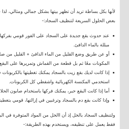
لأنها بكل بساطة تريد أن تظهر بيتها بشكل جمالي ومثالي، لذا
بعض الحلول السريعة لتنظيف السجاد:-
عند حدوث بقع جديدة على السجاد على الفور قومي بفركها
مبللة بالماء الدافئ.
أو عن طريق وضع القليل من الماء الدافئ + القليل من صا
المكونات معًا ثم بل قطعة من القماش وتمريرها على البقع
استخدمي المكنسة الكهربائية واشفطي كل الكربونات.
أما إذا كانت البقع حبر، يمكنك فركها باستخدام صابون الحلا
وإذا كانت بقع دم بالسجاد وترغبين في إزالتها، قومي بتغطيته
ولتنظيف السجاد بالخل إذ أن االخل من المواد المتوفرة في الب
فقط يعمل على تنظيفه، ويستخدم بهذه الطريقة:-