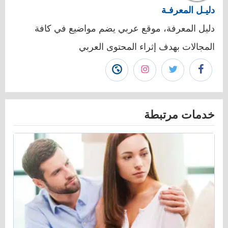
دليـل المعرفـة
دليل المعرفة، موقع عربي يضم مواضيع في كافة
المجالات بهدف إثراء المحتوى العربي
تابع
تابع
تابع
زيارة
دليـل
دليـل
دليـل
موقع
خدمات مرتبطة
المعرفـة
المعرفـة
المعرفـة
دليـل
على
على
على
المعرفـة"
فيسبوك"
تويتر"
انستجرام"