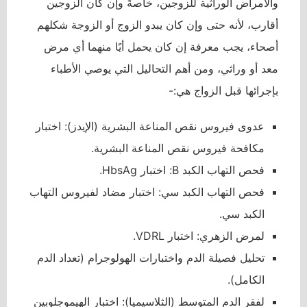
والأمراض الوراثية للزوجين، خاصةً وإن كان الزوجين
أقارب، لأنه حتى وإن كان يبدو الزوج أو الزوجة شكلهم
أصحاء، يجب معرفة إن كان يحمل أيًا منهما أي مرض
معد أو وراثي، ومن أهم التحاليل التي يوصي الأطباء
بإجرائها قبل الزواج هي:-
عدوى فيروس نقص المناعة البشرية (الإيدز): اختبار
مكافحة فيروس نقص المناعة البشرية.
فحص التهاب الكبد B: اختبار HbsAg.
فحص التهاب الكبد سي: اختبار مضاد لفيروس التهاب
الكبد سي.
لمرض الزهري: اختبار VDRL.
تحليل فصيلة الدم واختبارات الهولوجرام (تعداد الدم
الكامل).
لفقر الدم المتوسط (الثلاسيميا): اختبار الهيموجلوبين